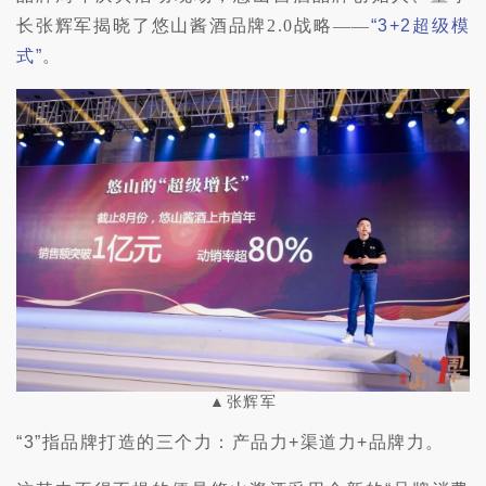
长张辉军揭晓了悠山酱酒品牌2.0战略——
“3+2超级模
式”
。
▲张辉军
“3”指品牌打造的三个力：产品力+渠道力+品牌力。