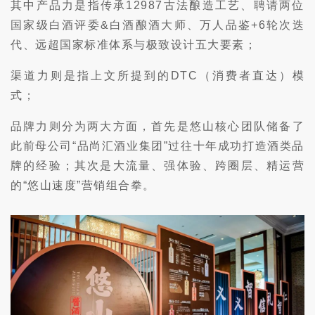
其中产品力是指传承12987古法酿造工艺、聘请两位
国家级白酒评委&白酒酿酒大师、万人品鉴+6轮次迭
代、远超国家标准体系与极致设计五大要素；
渠道力则是指上文所提到的DTC（消费者直达）模
式；
品牌力则分为两大方面，首先是悠山核心团队储备了
此前母公司“品尚汇酒业集团”过往十年成功打造酒类品
牌的经验；其次是大流量、强体验、跨圈层、精运营
的“悠山速度”营销组合拳。