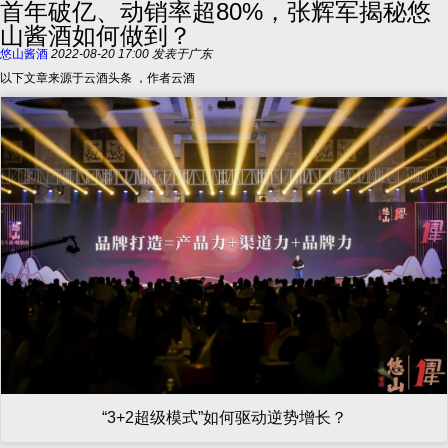
首年破亿、动销率超80%，张辉军揭秘悠
山酱酒如何做到？
悠山酱酒
2022-08-20 17:00
发表于
广东
以下文章来源于云酒头条
，作者云酒
“3+2超级模式”如何驱动逆势增长？